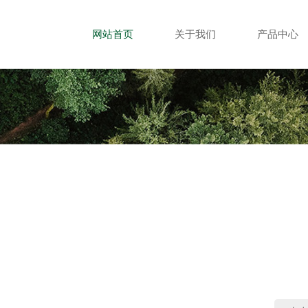
网站首页
关于我们
产品中心