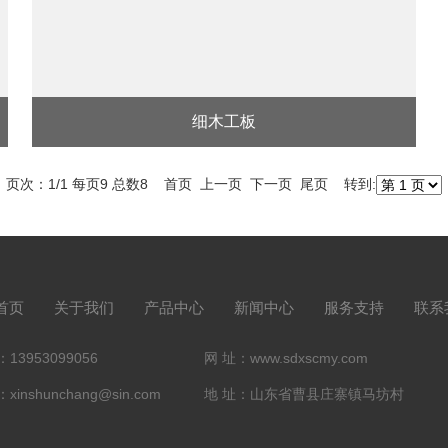
细木工板
页次：1/1 每页9 总数8 首页 上一页 下一页 尾页 转到:
首页
关于我们
产品中心
新闻中心
服务支持
联系
13953099056
网 址：www.sdxscmy.com
xinshunchang@sin.com
地 址：山东省曹县庄寨镇马坊村