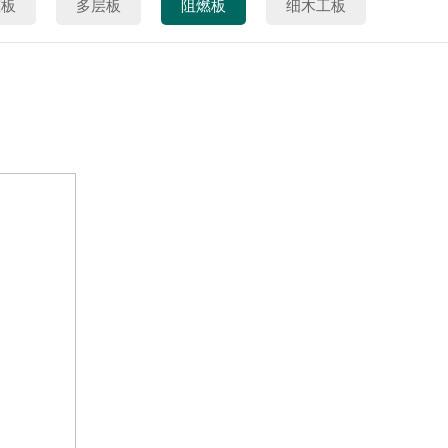
态板
多层板
阻燃板
细木工板