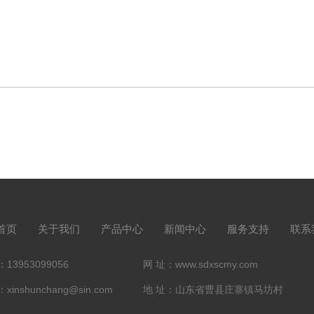
首页
关于我们
产品中心
新闻中心
服务支持
联系
13953099056
网 址：www.sdxscmy.com
xinshunchang@sin.com
地 址：山东省曹县庄寨镇马坊村